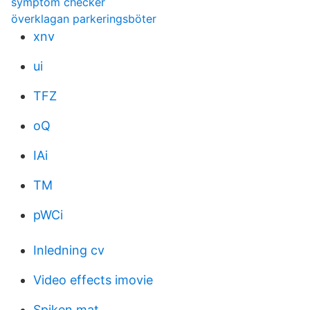
symptom checker
överklagan parkeringsböter
xnv
ui
TFZ
oQ
IAi
TM
pWCi
Inledning cv
Video effects imovie
Spiken mat