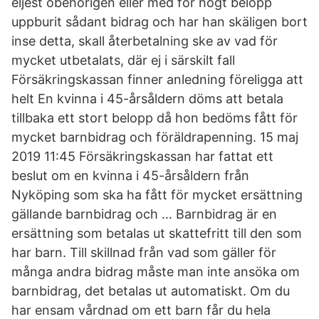
eljest obehörigen eller med för högt belopp
uppburit sådant bidrag och har han skäligen bort
inse detta, skall återbetalning ske av vad för
mycket utbetalats, där ej i särskilt fall
Försäkringskassan finner anledning föreligga att
helt En kvinna i 45-årsåldern döms att betala
tillbaka ett stort belopp då hon bedöms fått för
mycket barnbidrag och föräldrapenning. 15 maj
2019 11:45 Försäkringskassan har fattat ett
beslut om en kvinna i 45-årsåldern från
Nyköping som ska ha fått för mycket ersättning
gällande barnbidrag och … Barnbidrag är en
ersättning som betalas ut skattefritt till den som
har barn. Till skillnad från vad som gäller för
många andra bidrag måste man inte ansöka om
barnbidrag, det betalas ut automatiskt. Om du
har ensam vårdnad om ett barn får du hela