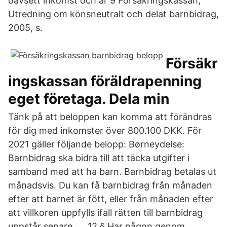
oavsett inkomst och är 9 Försäkringskassan,
Utredning om könsneutralt och delat barnbidrag,
2005, s.
Försäkr
ingskassan föräldrapenning
eget företaga. Dela min
Tänk på att beloppen kan komma att förändras
för dig med inkomster över 800.100 DKK. För
2021 gäller följande belopp: Børneydelse:
Barnbidrag ska bidra till att täcka utgifter i
samband med att ha barn. Barnbidrag betalas ut
månadsvis. Du kan få barnbidrag från månaden
efter att barnet är fött, eller från månaden efter
att villkoren uppfylls ifall rätten till barnbidrag
uppstår senare. … 12 § Har någon genom