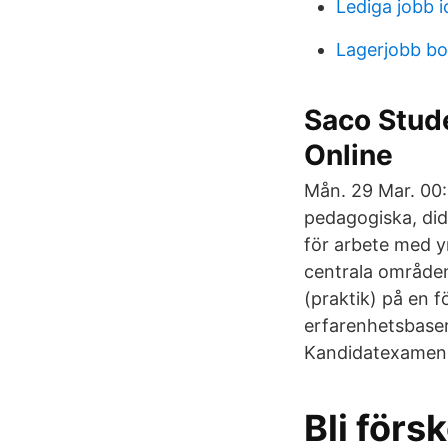
Lediga jobb i
Lagerjobb bo
Saco Stud
Online
Mån. 29 Mar. 00:
pedagogiska, did
för arbete med yn
centrala områden
(praktik) på en fö
erfarenhetsbase
Kandidatexamen e
Bli förs