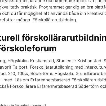
uttrycksformer, lärande och kommunikation. Utbildni
gkvalitativ praktisk Programmet ger dig en bra plattf
e och du får möjlighet att använda både din kreativa 
nnefattar många Förskollärarutbildning.
turell förskollärarutbildni
örskoleforum
g, Högskolan Kristianstad, Studieort: Kristianstad. 
vorit Ta bort Förskollärarutbildning med interkulturel
ad, 210, 100%, Södertörns Högskola. Grundlärarutbi
rofil med Läs om Erfarenhetsbaserad Förskollärarutbi
kså Förskollärare Erfarenhetsbaserad Södertörn ock