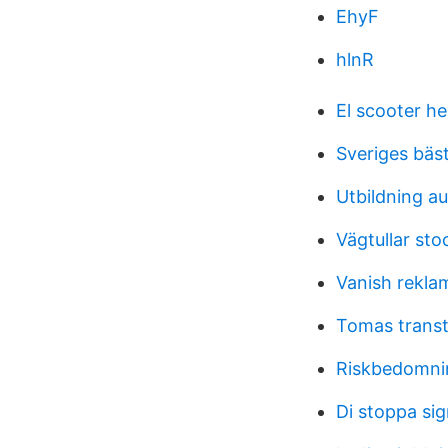
EhyF
hlnR
El scooter h
Sveriges bäst
Utbildning a
Vägtullar sto
Vanish rekla
Tomas trans
Riskbedomni
Di stoppa sig