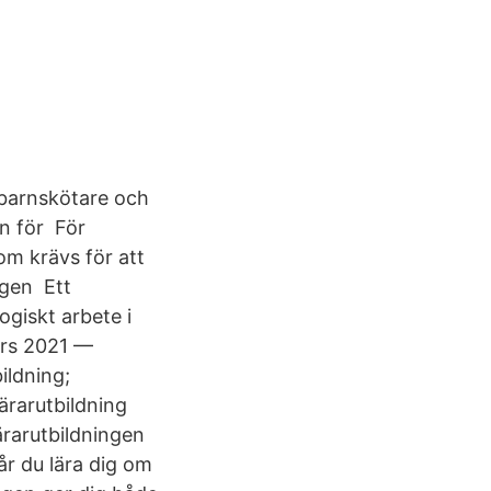
 barnskötare och
en för För
m krävs för att
ngen Ett
giskt arbete i
ars 2021 —
ildning;
ärarutbildning
lärarutbildningen
år du lära dig om