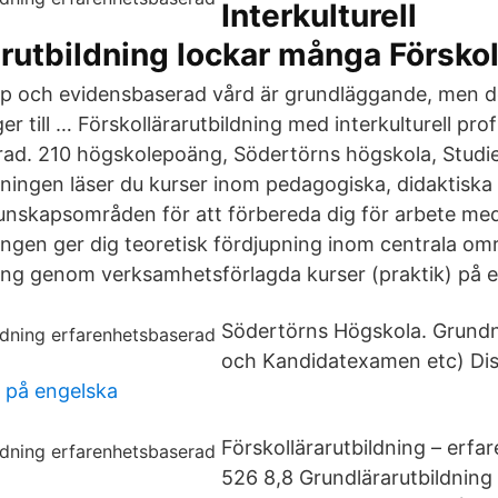
Interkulturell
arutbildning lockar många Försk
p och evidensbaserad vård är grundläggande, men d
r till … Förskollärarutbildning med interkulturell profi
ad. 210 högskolepoäng, Södertörns högskola, Studie
ldningen läser du kurser inom pedagogiska, didaktiska
nskapsområden för att förbereda dig för arbete med
ningen ger dig teoretisk fördjupning inom centrala o
ning genom verksamhetsförlagda kurser (praktik) på e
Södertörns Högskola. Grundn
och Kandidatexamen etc) Dis
 på engelska
Förskollärarutbildning – erf
526 8,8 Grundlärarutbildning 