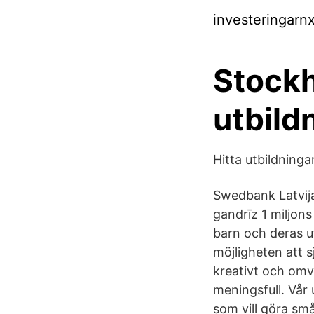
investeringarn
Stockh
utbildn
Hitta utbildninga
Swedbank Latvija 
gandrīz 1 miljon
barn och deras ut
möjligheten att s
kreativt och omv
meningsfull. Vår 
som vill göra sm