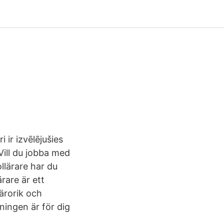
 ir izvēlējušies
Vill du jobba med
llärare har du
rare är ett
ärorik och
dningen är för dig