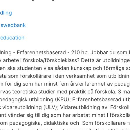
dling
 swedbank
 education
ldning - Erfarenhetsbaserad - 210 hp. Jobbar du som
 arbete i förskola/förskoleklass? Detta är utbildning
en ska studenten visa sådan kunskap och förmåga so
beta som förskollärare i den verksamhet som utbildni
m för dig som har minst fem års erfarenhet av pedago
arvas teoretiska studier med praktik på förskola. 3 m
edagogisk utbildning (KPU); Erfarenhetsbaserad utb
 vidareutbildning (ULV); Vidareutbildning av Förskoll
ant vänder sig till dig som har arbetat minst I förskol
inom pedagogiska, didaktiska och Som förskollärare f