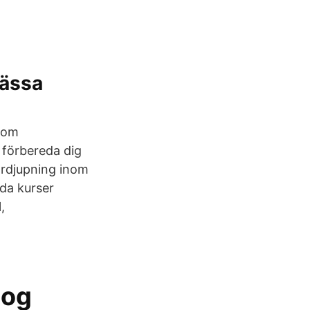
ässa
inom
 förbereda dig
fördjupning inom
da kurser
,
gog