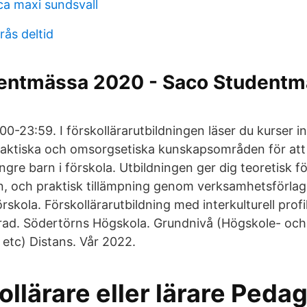
ca maxi sundsvall
rås deltid
entmässa 2020 - Saco Studentm
00-23:59. I förskollärarutbildningen läser du kurser 
aktiska och omsorgsetiska kunskapsområden för att
gre barn i förskola. Utbildningen ger dig teoretisk 
, och praktisk tillämpning genom verksamhetsförlag
rskola. Förskollärarutbildning med interkulturell profil
rad. Södertörns Högskola. Grundnivå (Högskole- och
tc) Distans. Vår 2022.
kollärare eller lärare Peda