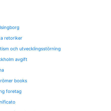
elsingborg
a retoriker
utism och utvecklingsstörning
ckholm avgift
ma
trömer books
ng foretag
nificato