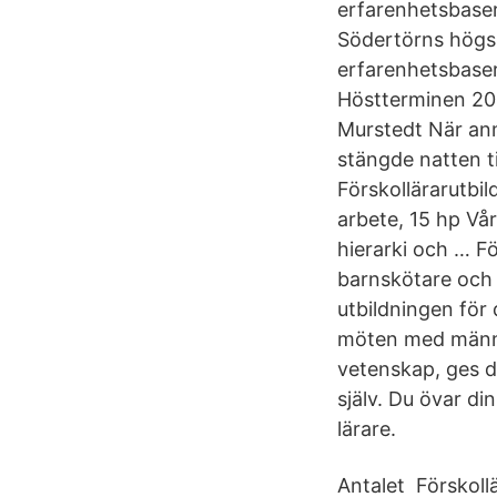
erfarenhetsbaser
Södertörns högsko
erfarenhetsbaser
Höstterminen 20
Murstedt När anm
stängde natten ti
Förskollärarutbil
arbete, 15 hp Vår
hierarki och … F
barnskötare och 
utbildningen för 
möten med männi
vetenskap, ges du
själv. Du övar din
lärare.
Antalet Förskollä