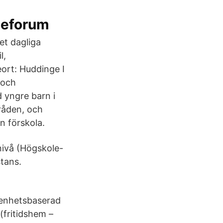
oleforum
et dagliga
l,
ort: Huddinge I
 och
 yngre barn i
mråden, och
n förskola.
ivå (Högskole-
tans.
arenhetsbaserad
(fritidshem –