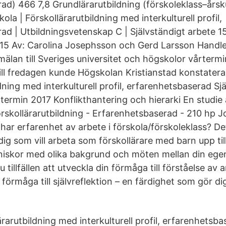
ad) 466 7,8 Grundlärarutbildning (förskoleklass–årsk
la | Förskollärarutbildning med interkulturell profil,
ad | Utbildningsvetenskap C | Självständigt arbete 15
15 Av: Carolina Josephsson och Gerd Larsson Handle
älan till Sveriges universitet och högskolor vårterm
ll fredagen kunde Högskolan Kristianstad konstatera a
dning med interkulturell profil, erfarenhetsbaserad Sj
termin 2017 Konflikthantering och hierarki En studie a
örskollärarutbildning - Erfarenhetsbaserad - 210 hp 
har erfarenhet av arbete i förskola/förskoleklass? De
dig som vill arbeta som förskollärare med barn upp ti
skor med olika bakgrund och möten mellan din ege
 tillfällen att utveckla din förmåga till förståelse av 
 förmåga till självreflektion – en färdighet som gör dig
rarutbildning med interkulturell profil, erfarenhetsb