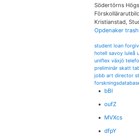
Södertörns Högsk
Förskollärarutbi
Kristianstad, Stu
Opdenaker trash
student loan forgi
hotell savoy luleå
uniflex växjö telef
preliminär skatt tab
jobb art director 
forskningsdatabas
bBI
oufZ
MVXcs
dfpY