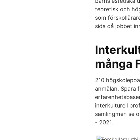
barns estetiska 
teoretisk och hö
som förskollärar
sida då jobbet i
Interkul
många F
210 högskolepoän
anmälan. Spara fa
erfarenhetsbaser
interkulturell p
samlingmen se oc
- 2021.