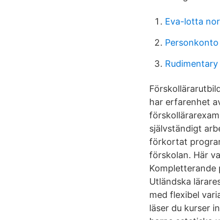
Eva-lotta nor
Personkonto
Rudimentary
Förskollärarutbi
har erfarenhet av
förskollärarexam
självständigt ar
förkortat progra
förskolan. Här v
Kompletterande p
Utländska lärares
med flexibel vari
läser du kurser 