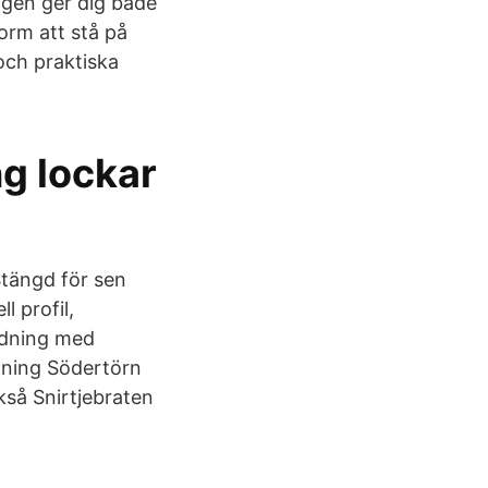
ngen ger dig både
orm att stå på
och praktiska
ng lockar
Stängd för sen
l profil,
ldning med
ldning Södertörn
så Snirtjebraten