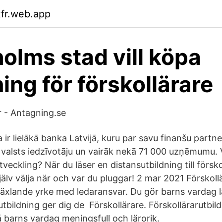
xfr.web.app
olms stad vill köpa
ing för förskollärare
r - Antagning.se
ir lielākā banka Latvijā, kuru par savu finanšu partneri
s valsts iedzīvotāju un vairāk nekā 71 000 uzņēmumu. 
veckling? När du läser en distansutbildning till försko
jälv välja när och var du pluggar! 2 mar 2021 Förskollä
äxlande yrke med ledaransvar. Du gör barns vardag l
utbildning ger dig de Förskollärare. Förskollärarutbil
å barns vardag meningsfull och lärorik.