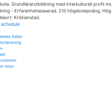
ola. Grundlärarutbildning med interkulturell profil 
ldning - Erfarenhetsbaserad. 210 högskolepoäng, Hö
dieort: Kristianstad.
 schedule
veness biden
 utcheckning
on
ell
stockholm
en miun