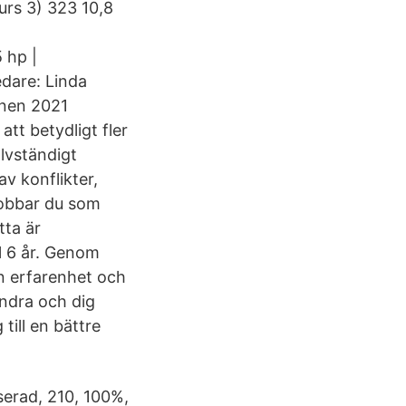
urs 3) 323 10,8
 hp |
dare: Linda
inen 2021
tt betydligt fler
älvständigt
v konflikter,
Jobbar du som
tta är
ll 6 år. Genom
n erfarenhet och
andra och dig
 till en bättre
aserad, 210, 100%,