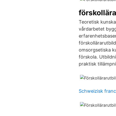
förskollär
Teoretisk kunska
vårdarbetet bygge
erfarenhetsbaser
förskollärarutbi
omsorgsetiska ku
förskola. Utbild
praktisk tillämp
Schweizisk franc