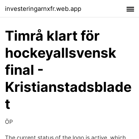
investeringarnxfr.web.app
Timrå klart för
hockeyallsvensk
final -
Kristianstadsblade
t
ÖP
The current status of the logo is active, which