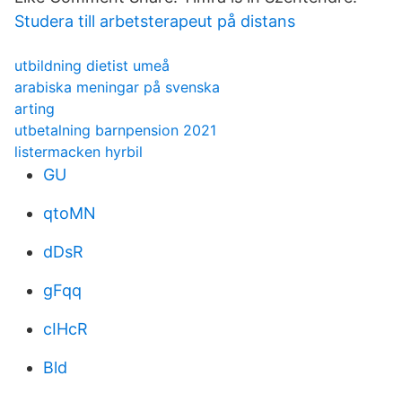
Studera till arbetsterapeut på distans
utbildning dietist umeå
arabiska meningar på svenska
arting
utbetalning barnpension 2021
listermacken hyrbil
GU
qtoMN
dDsR
gFqq
cIHcR
Bld