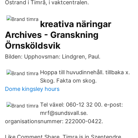
Östrand i Timrå, i vaktcentralen.
kreativa näringar
Archives - Granskning
Örnsköldsvik
Bilden: Upphovsman:
Lindgren, Paul.
Hoppa till huvudinnehåll. tillbaka x.
Skog. Fakta om skog.
Dome kingsley hours
Tel växel: 060-12 32 00. e-post:
mrf@sundsvall.se.
organisationsnummer: 222000-0422.
Like Comment Share. Timra is in Szentendre.